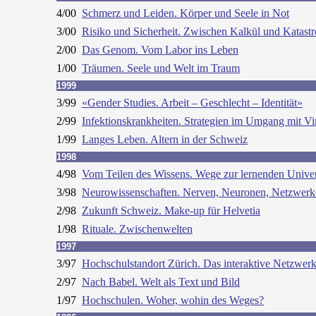
4/00
Schmerz und Leiden. Körper und Seele in Not
3/00
Risiko und Sicherheit. Zwischen Kalkül und Katast
2/00
Das Genom. Vom Labor ins Leben
1/00
Träumen. Seele und Welt im Traum
1999
3/99
«Gender Studies. Arbeit – Geschlecht – Identität»
2/99
Infektionskrankheiten. Strategien im Umgang mit Vi
1/99
Langes Leben. Altern in der Schweiz
1998
4/98
Vom Teilen des Wissens. Wege zur lernenden Univer
3/98
Neurowissenschaften. Nerven, Neuronen, Netzwerk
2/98
Zukunft Schweiz. Make-up für Helvetia
1/98
Rituale. Zwischenwelten
1997
3/97
Hochschulstandort Zürich. Das interaktive Netzwer
2/97
Nach Babel. Welt als Text und Bild
1/97
Hochschulen. Woher, wohin des Weges?