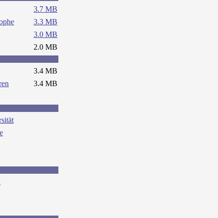
3.7 MB
rophe
3.3 MB
3.0 MB
2.0 MB
3.4 MB
ren
3.4 MB
sität
e
k