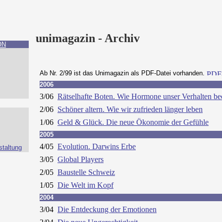
uni
magazin - Archiv
ON
Ab Nr. 2/99 ist das Unimagazin als PDF-Datei vorhanden.
2006
3/06
Rätselhafte Boten. Wie Hormone unser Verhalten be
2/06
Schöner altern. Wie wir zufrieden länger leben
1/06
Geld & Glück. Die neue Ökonomie der Gefühle
2005
4/05
Evolution. Darwins Erbe
staltung
3/05
Global Players
2/05
Baustelle Schweiz
1/05
Die Welt im Kopf
2004
3/04
Die Entdeckung der Emotionen