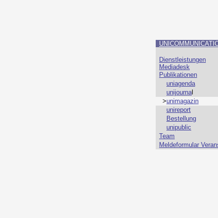
UNICOMMUNICATI
Dienstleistungen
Mediadesk
Publikationen
uniagenda
unijourna
l
>
unimagazin
unireport
Bestellung
unipublic
Team
Meldeformular Veran