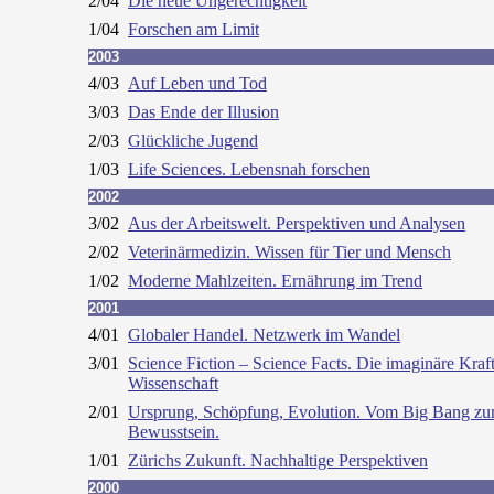
2/04
Die neue Ungerechtigkeit
1/04
Forschen am Limit
2003
4/03
Auf Leben und Tod
3/03
Das Ende der Illusion
2/03
Glückliche Jugend
1/03
Life Sciences. Lebensnah forschen
2002
3/02
Aus der Arbeitswelt. Perspektiven und Analysen
2/02
Veterinärmedizin. Wissen für Tier und Mensch
1/02
Moderne Mahlzeiten. Ernährung im Trend
2001
4/01
Globaler Handel. Netzwerk im Wandel
3/01
Science Fiction – Science Facts.
Die imaginäre Kraft
Wissenschaft
2/01
Ursprung, Schöpfung, Evolution. Vom Big Bang z
Bewusstsein.
1/01
Zürichs Zukunft. Nachhaltige Perspektiven
2000